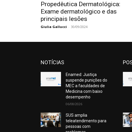
Propedêutica Dermatológica:
Exame dermatológico e das
principais lesões
Giulia Gallucci
-
30/09/2024
NOTÍCIAS
POS
Enamed: Justiça
suspende punições do
MEC a faculdades de
Medicina com baixo
desempenho
06/08/2026
SUS amplia
teleatendimento para
pessoas com