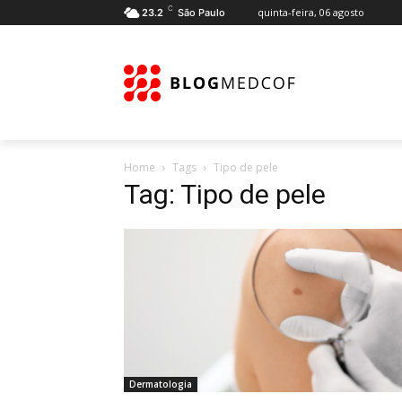
C
quinta-feira, 06 agosto
23.2
São Paulo
Home
Tags
Tipo de pele
Tag: Tipo de pele
Dermatologia