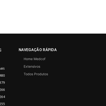
S
NAVEGAÇÃO RÁPIDA
Home Medcof
Extensivos
ais
Todos Produtos
480
379
266
264
255