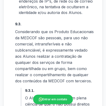
endereços de IP's, de rede ou de correio
eletrônico, na tentativa de ocultarem a
identidade e/ou autoria dos Alunos.
9.3.
Considerando que os Produto Educacionais
da MEDCOF são pessoais, para uso não
comercial, intransferíveis e não
sublicenciável, é expressamente vedado
aos Alunos realizar a contratação de
qualquer dos serviços de forma
compartilhada ou em grupo, bem como
realizar o compartilhamento de qualquer
dos conteúdos da MEDCOF com terceiros.
9.3.1.
O Aluno/visitante/aluno tem plena
Entrar em contato
ciência de que: i) não possui direitos