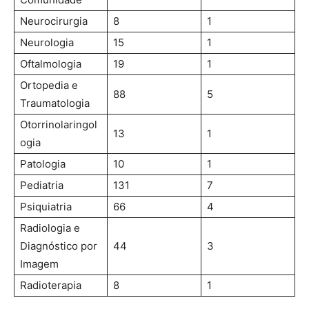
Neurocirurgia
8
1
Neurologia
15
1
Oftalmologia
19
1
Ortopedia e
88
5
Traumatologia
Otorrinolaringol
13
1
ogia
Patologia
10
1
Pediatria
131
7
Psiquiatria
66
4
Radiologia e
Diagnóstico por
44
3
Imagem
Radioterapia
8
1