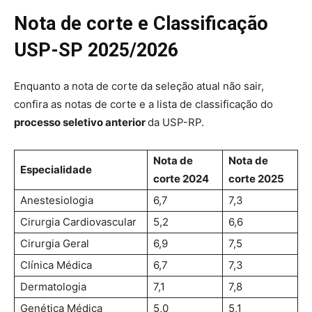
Nota de corte e Classificação
USP-SP 2025/2026
Enquanto a nota de corte da seleção atual não sair,
confira as notas de corte e a lista de classificação do
processo seletivo anterior
da USP-RP.
Nota de
Nota de
Especialidade
corte 2024
corte 2025
Anestesiologia
6,7
7,3
Cirurgia Cardiovascular
5,2
6,6
Cirurgia Geral
6,9
7,5
Clínica Médica
6,7
7,3
Dermatologia
7,1
7,8
Genética Médica
5,0
5,1