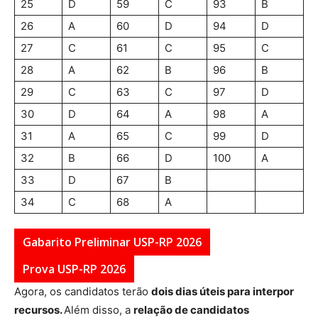
25
D
59
C
93
B
26
A
60
D
94
D
27
C
61
C
95
C
28
A
62
B
96
B
29
C
63
C
97
D
30
D
64
A
98
A
31
A
65
C
99
D
32
B
66
D
100
A
33
D
67
B
34
C
68
A
Gabarito Preliminar USP-RP 2026
Prova USP-RP 2026
Agora, os candidatos terão
dois dias úteis para interpor
recursos.
Além disso, a
relação de candidatos