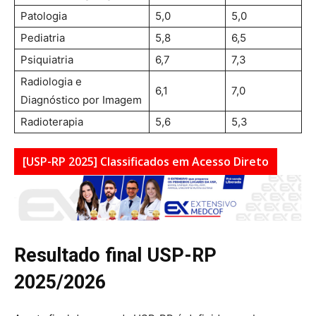
Patologia
5,0
5,0
Pediatria
5,8
6,5
Psiquiatria
6,7
7,3
Radiologia e
6,1
7,0
Diagnóstico por Imagem
Radioterapia
5,6
5,3
[USP-RP 2025] Classificados em Acesso Direto
Resultado final USP-RP
2025/2026