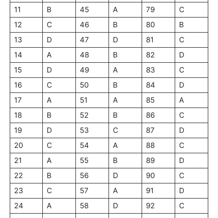
11
B
45
A
79
C
12
C
46
B
80
B
13
D
47
D
81
C
14
A
48
B
82
D
15
D
49
A
83
C
16
C
50
B
84
D
17
A
51
A
85
A
18
B
52
B
86
C
19
D
53
C
87
D
20
C
54
A
88
C
21
A
55
B
89
D
22
B
56
D
90
C
23
C
57
A
91
D
24
A
58
D
92
C