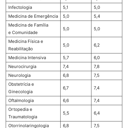
Infectologia
5,1
5,0
Medicina de Emergência
5,0
5,4
Medicina de Família
5,0
5,0
e Comunidade
Medicina Física e
5,0
6,2
Reabilitação
Medicina Intensiva
5,7
6,0
Neurocirurgia
7,4
7,8
Neurologia
6,8
7,5
Obstetrícia e
6,7
7,4
Ginecologia
Oftalmologia
6,6
7,4
Ortopedia e
5,5
6,4
Traumatologia
Otorrinolaringologia
6,8
7,5