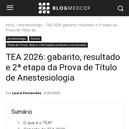
Início
Anestesiologia
TEA 2026: gabarito, resultado e 2ª etapa da
Prova de Título de...
Anestesiologia
Editais
Prova de Título: dicas e informações confiáveis e atualizadas
TEA 2026: gabarito, resultado
e 2ª etapa da Prova de Título
de Anestesiologia
Por
Laura Fernandes
21/07/2026
Sumário
O que é o TEA?