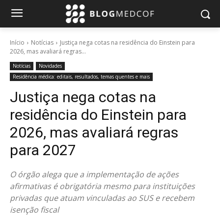
Início
Notícias
Justiça nega cotas na residência do Einstein para
2026, mas avaliará regras...
Notícias
Novidades
Residência médica: editais, resultados, temas quentes e mais
Justiça nega cotas na
residência do Einstein para
2026, mas avaliará regras
para 2027
O órgão alega que a implementação de ações
afirmativas é obrigatória mesmo para instituições
privadas que atuam vinculadas ao SUS e recebem
isenção fiscal