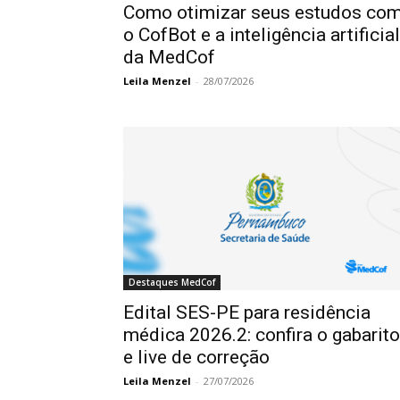
Como otimizar seus estudos co
o CofBot e a inteligência artificial
da MedCof
Leila Menzel
-
28/07/2026
Destaques MedCof
Edital SES-PE para residência
médica 2026.2: confira o gabarito
e live de correção
Leila Menzel
-
27/07/2026