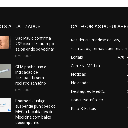
TS ATUALIZADOS
CATEGORIAS POPULARE
São Paulo confirma
Residência médica: editais,
23º caso de sarampo:
resultados, temas quentes e m
saiba onde se vacinar
07/08/2026
Editais
470
Carreira Médica
CFM proíbe uso e
indicação de
Notícias
tirzepatida sem
Novidades
registro sanitário
07/08/2026
Destaques MedCof
Concurso Público
Enamed: Justiça
suspende punições do
Raio-X Editais
MEC a faculdades de
Medicina com baixo
desempenho