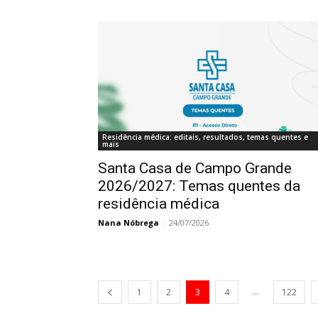
Residência médica: editais, resultados, temas quentes e
mais
Santa Casa de Campo Grande
2026/2027: Temas quentes da
residência médica
Nana Nóbrega
-
24/07/2026
...
1
2
3
4
122