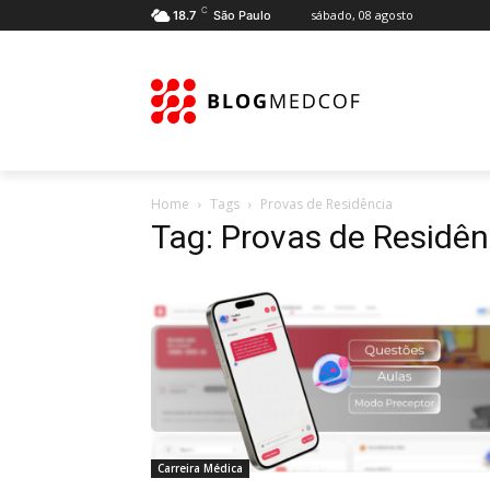
C
sábado, 08 agosto
18.7
São Paulo
Home
Tags
Provas de Residência
Tag: Provas de Residên
Carreira Médica