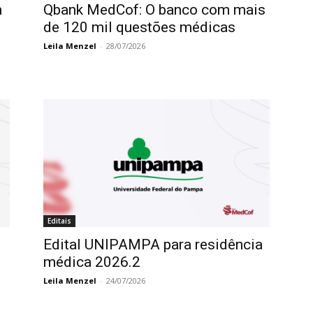
m
Qbank MedCof: O banco com mais
de 120 mil questões médicas
Leila Menzel
-
28/07/2026
Editais
Edital UNIPAMPA para residência
médica 2026.2
Leila Menzel
-
24/07/2026