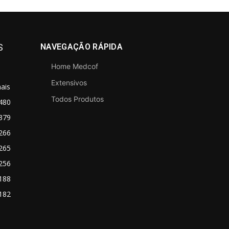
S
NAVEGAÇÃO RÁPIDA
Home Medcof
Extensivos
ais
Todos Produtos
480
379
266
265
256
188
182