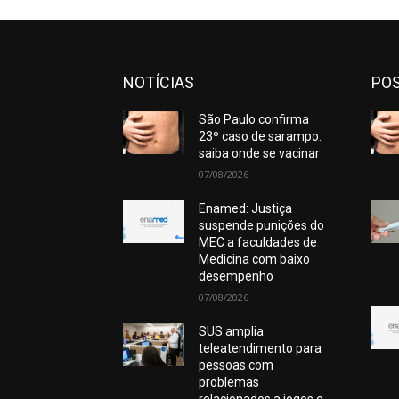
NOTÍCIAS
POS
São Paulo confirma
23º caso de sarampo:
saiba onde se vacinar
07/08/2026
Enamed: Justiça
suspende punições do
MEC a faculdades de
Medicina com baixo
desempenho
07/08/2026
SUS amplia
teleatendimento para
pessoas com
problemas
relacionados a jogos e