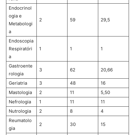
Endocrinol
ogia e
2
59
29,5
Metabologi
a
Endoscopia
Respiratóri
1
1
1
a
Gastroente
3
62
20,66
rologia
Geriatria
3
48
16
Mastologia
2
11
5,50
Nefrologia
1
11
11
Nutrologia
2
8
4
Reumatolo
2
30
15
gia