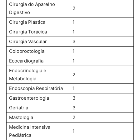
Cirurgia do Aparelho
2
Digestivo
Cirurgia Plástica
1
Cirurgia Torácica
1
Cirurgia Vascular
3
Coloproctologia
1
Ecocardiografia
1
Endocrinologia e
2
Metabologia
Endoscopia Respiratória
1
Gastroenterologia
3
Geriatria
3
Mastologia
2
Medicina Intensiva
1
Pediátrica