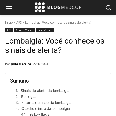
Início
APS
Lombalgia: Você conhece os sinais de alerta?
APS
Clínica Médica
Emergências
Lombalgia: Você conhece os
sinais de alerta?
Por
Júlia Moreira
27/10/2023
Sumário
Sinais de alerta da lombalgia
Etiologias
Fatores de risco da lombalgia
Quadro clínico da Lombalgia
Yellow flags