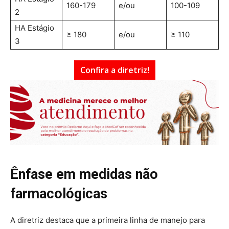
160-179
e/ou
100-109
2
HA Estágio
≥ 180
e/ou
≥ 110
3
Confira a diretriz!
Ênfase em medidas não
farmacológicas
A diretriz destaca que a primeira linha de manejo para