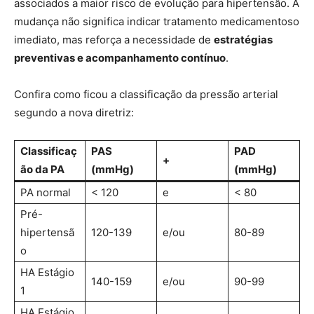
associados a maior risco de evolução para hipertensão. A
mudança não significa indicar tratamento medicamentoso
imediato, mas reforça a necessidade de
estratégias
preventivas e acompanhamento contínuo
.
Confira como ficou a classificação da pressão arterial
segundo a nova diretriz:
Classificaç
PAS
PAD
+
ão da PA
(mmHg)
(mmHg)
PA normal
< 120
e
< 80
Pré-
hipertensã
120-139
e/ou
80-89
o
HA Estágio
140-159
e/ou
90-99
1
HA Estágio