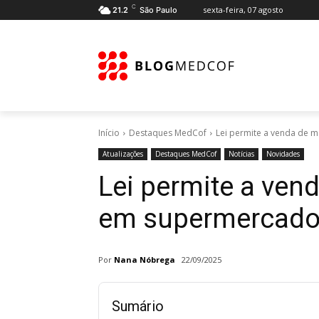
C
sexta-feira, 07 agosto
21.2
São Paulo
Início
Destaques MedCof
Lei permite a venda de 
Atualizações
Destaques MedCof
Notícias
Novidades
Lei permite a ve
em supermercados;
Por
Nana Nóbrega
22/09/2025
Sumário