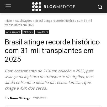
Início
Atualizações
Brasil atinge recorde histórico com 31 mil
transplantes em 2025
Atualizações
Notícias
Novidades
Brasil atinge recorde histórico
com 31 mil transplantes em
2025
Com crescimento de 21% em relação a 2022, país
avança na logística de transporte de órgãos, mas
ainda enfrenta o desafio da recusa familiar, que
chega a 45% dos casos.
Por
Nana Nóbrega
07/05/2026