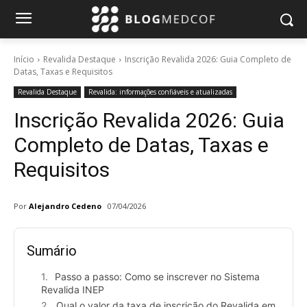
Início
Revalida Destaque
Inscrição Revalida 2026: Guia Completo de
Datas, Taxas e Requisitos
Revalida Destaque
Revalida: informações confiáveis e atualizadas
Inscrição Revalida 2026: Guia
Completo de Datas, Taxas e
Requisitos
Por
Alejandro Cedeno
07/04/2026
Sumário
Passo a passo: Como se inscrever no Sistema
Revalida INEP
Qual o valor da taxa de inscrição do Revalida em