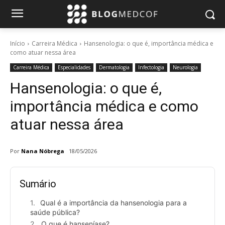
Início
Carreira Médica
Hansenologia: o que é, importância médica e
como atuar nessa área
Carreira Médica
Especialidades
Dermatologia
Infectologia
Neurologia
Hansenologia: o que é,
importância médica e como
atuar nessa área
Por
Nana Nóbrega
18/05/2026
Sumário
Qual é a importância da hansenologia para a
saúde pública?
O que é hanseníase?