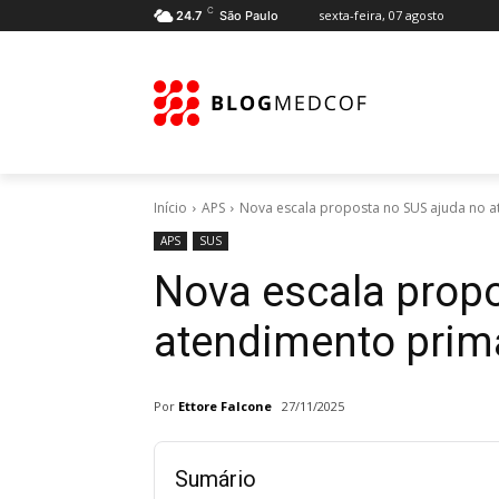
C
sexta-feira, 07 agosto
24.7
São Paulo
Início
APS
Nova escala proposta no SUS ajuda no a
APS
SUS
Nova escala prop
atendimento prim
Por
Ettore Falcone
27/11/2025
Sumário