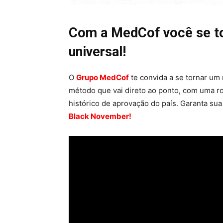
Com a MedCof você se to
universal!
O
Grupo MedCof
te convida a se tornar um
método que vai direto ao ponto, com uma r
histórico de aprovação do país. Garanta su
Black November!