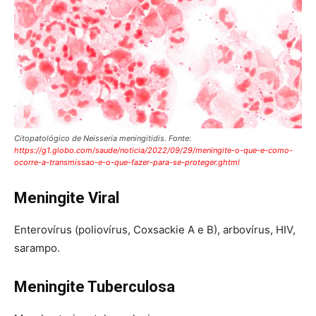
Citopatológico de Neisseria meningitidis. Fonte:
https://g1.globo.com/saude/noticia/2022/09/29/meningite-o-que-e-como-
ocorre-a-transmissao-e-o-que-fazer-para-se-proteger.ghtml
Meningite Viral
Enterovírus (poliovírus, Coxsackie A e B), arbovírus, HIV,
sarampo.
Meningite Tuberculosa