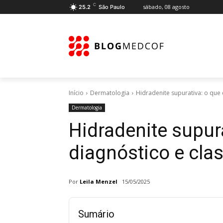
C
sábado, 08 agosto
25.2
São Paulo
Início
Dermatologia
Hidradenite supurativa: o que é
Dermatologia
Hidradenite supura
diagnóstico e cla
Por
Leila Menzel
15/05/2025
Sumário