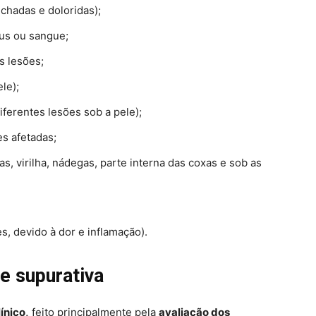
chadas e doloridas);
us ou sangue;
s lesões;
le);
iferentes lesões sob a pele);
es afetadas;
s, virilha, nádegas, parte interna das coxas e sob as
, devido à dor e inflamação).
e supurativa
línico,
feito principalmente pela
avaliação dos