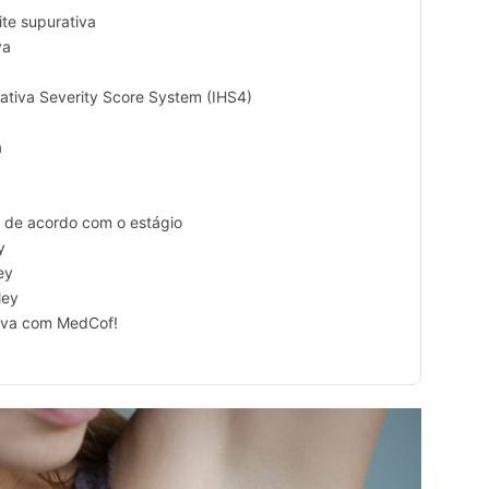
ite supurativa
va
rativa Severity Score System (IHS4)
a
a de acordo com o estágio
y
ey
ley
tiva com MedCof!