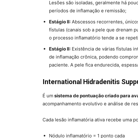
Lesões são isoladas, geralmente há pouc
períodos de inflamação e remissão;
Estágio II:
Abscessos recorrentes, únicos
fístulas (canais sob a pele que drenam p
o processo inflamatório tende a se repe
Estágio II:
Existência de várias fístulas 
de inflamação crônica, podendo comprome
paciente. A pele fica endurecida, espess
International Hidradenitis Sup
É um
sistema de pontuação criado para ava
acompanhamento evolutivo e análise de res
Cada lesão inflamatória ativa recebe uma p
Nódulo inflamatório = 1 ponto cada