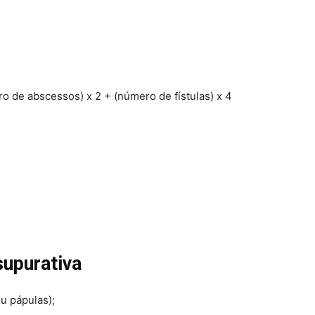
o de abscessos) x 2 + (número de fístulas) x 4
supurativa
u pápulas);