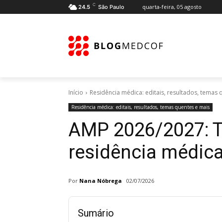
C
quarta-feira, 05 agosto
24.5
São Paulo
Início
Residência médica: editais, resultados, temas 
Residência médica: editais, resultados, temas quentes e mais
AMP 2026/2027: 
residência médic
Por
Nana Nóbrega
02/07/2026
Sumário