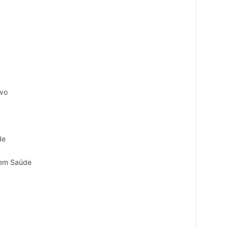
ivo
de
o em Saúde