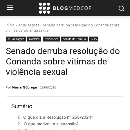
Início
Atualizações
Senado derruba resolução do Conanda sobre
vítimas de violência sexual
Atualizações
Notícias
Novidades
Saúde da Família
SUS
Senado derruba resolução do
Conanda sobre vítimas de
violência sexual
Por
Nana Nóbrega
03/06/2026
Sumário
O que diz a Resolução nº 258/2024?
O que motivou a suspensão?