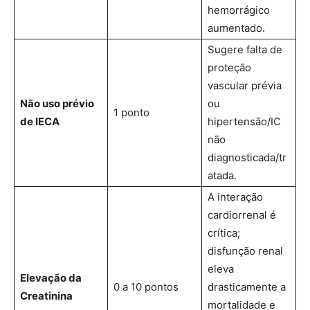
hemorrágico
aumentado.
Sugere falta de
proteção
vascular prévia
Não uso prévio
ou
1 ponto
de IECA
hipertensão/IC
não
diagnosticada/tr
atada.
A interação
cardiorrenal é
crítica;
disfunção renal
eleva
Elevação da
0 a 10 pontos
drasticamente a
Creatinina
mortalidade e