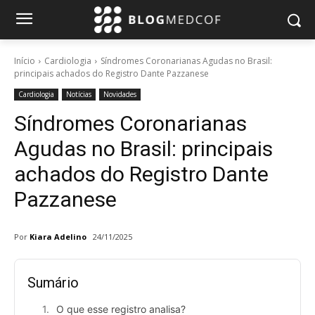
Início
Cardiologia
Síndromes Coronarianas Agudas no Brasil:
principais achados do Registro Dante Pazzanese
Cardiologia
Notícias
Novidades
Síndromes Coronarianas
Agudas no Brasil: principais
achados do Registro Dante
Pazzanese
Por
Kiara Adelino
24/11/2025
Sumário
O que esse registro analisa?