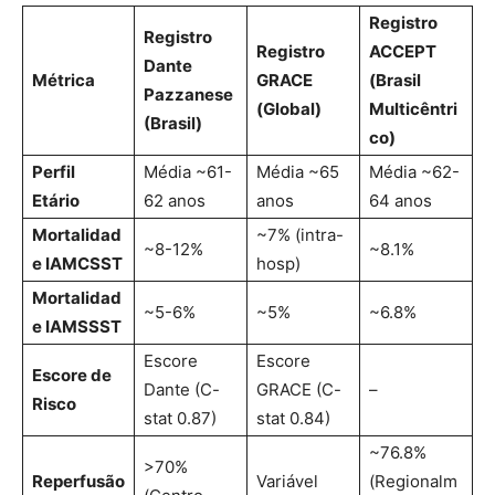
Registro
Registro
Registro
ACCEPT
Dante
Métrica
GRACE
(Brasil
Pazzanese
(Global)
Multicêntri
(Brasil)
co)
Perfil
Média ~61-
Média ~65
Média ~62-
Etário
62 anos
anos
64 anos
Mortalidad
~7% (intra-
~8-12%
~8.1%
e IAMCSST
hosp)
Mortalidad
~5-6%
~5%
~6.8%
e IAMSSST
Escore
Escore
Escore de
Dante (C-
GRACE (C-
–
Risco
stat 0.87)
stat 0.84)
~76.8%
>70%
Reperfusão
Variável
(Regionalm