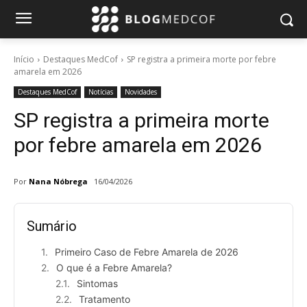
Início
Destaques MedCof
SP registra a primeira morte por febre
amarela em 2026
Destaques MedCof
Notícias
Novidades
SP registra a primeira morte
por febre amarela em 2026
Por
Nana Nóbrega
16/04/2026
Sumário
Primeiro Caso de Febre Amarela de 2026
O que é a Febre Amarela?
Sintomas
Tratamento