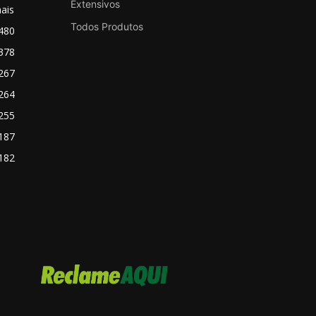
Extensivos
ais
Todos Produtos
480
378
267
264
255
187
182