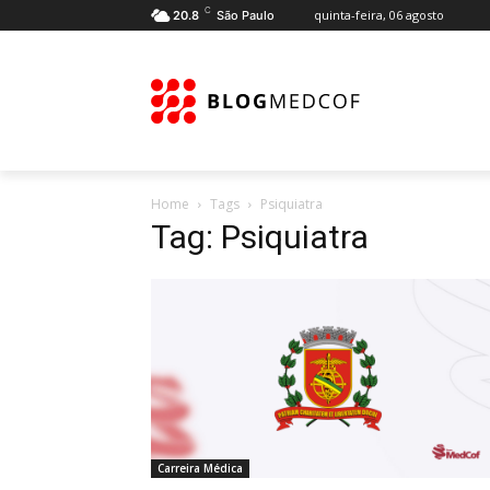
C
quinta-feira, 06 agosto
20.8
São Paulo
Home
Tags
Psiquiatra
Tag: Psiquiatra
Carreira Médica