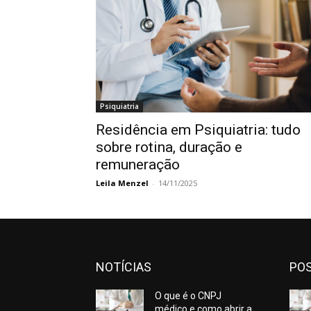
Psiquiatria
Residência em Psiquiatria: tudo
sobre rotina, duração e
remuneração
Leila Menzel
-
14/11/2025
NOTÍCIAS
POS
O que é o CNPJ
médico e como abrir a