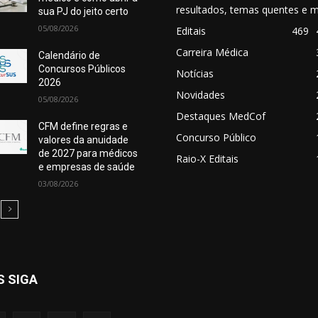
resultados, temas quentes e m
sua PJ do jeito certo
05/08/2026
Editais
469
Carreira Médica
Calendário de
Concursos Públicos
Notícias
2026
Novidades
05/08/2026
Destaques MedCof
CFM define regras e
Concurso Público
valores da anuidade
de 2027 para médicos
Raio-X Editais
e empresas de saúde
03/08/2026
S SIGA