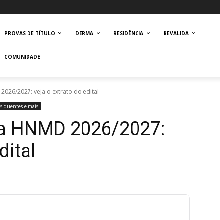
PROVAS DE TÍTULO
DERMA
RESIDÊNCIA
REVALIDA
COMUNIDADE
026/2027: veja o extrato do edital
as quentes e mais
ca HNMD 2026/2027:
dital