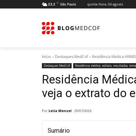
C
quinta-feira, 06 agosto
23.2
São Paulo
Início
Destaques MedCof
Residência Médica HNMD 2
Destaques MedCof
Residência médica: editais, resultados, tem
Residência Médi
veja o extrato do e
Por
Leila Menzel
29/07/2026
Sumário