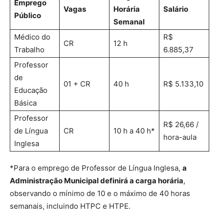
Emprego
Vagas
Horária
Salário
Público
Semanal
Médico do
R$
CR
12 h
Trabalho
6.885,37
Professor
de
01 + CR
40 h
R$ 5.133,10
Educação
Básica
Professor
R$ 26,66 /
de Língua
CR
10 h a 40 h*
hora-aula
Inglesa
*Para o emprego de Professor de Língua Inglesa,
a
Administração Municipal definirá a carga horária
,
observando o mínimo de 10 e o máximo de 40 horas
semanais, incluindo HTPC e HTPE.