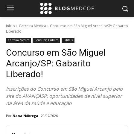
Início
Carreira Médica
Concurso em São Miguel Arcanjo/SP: Gabarito
Liberado!
Carreira Médica
Concurso Público
Editais
Concurso em São Miguel
Arcanjo/SP: Gabarito
Liberado!
Inscrições do Concurso em São Miguel Arcanjo pelo
site do AVANÇASP; oportunidades de nível superior
na área da saúde e educação
Por
Nana Nóbrega
20/07/2026