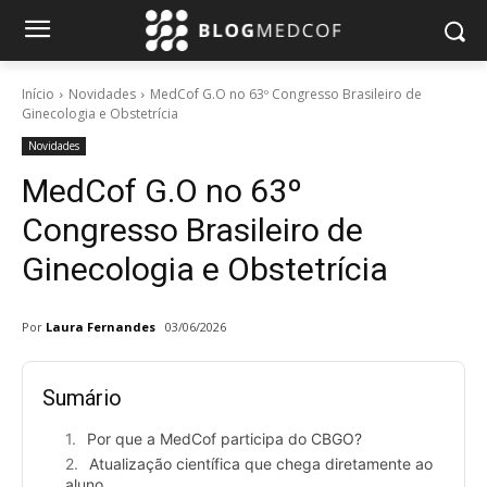
Início
Novidades
MedCof G.O no 63º Congresso Brasileiro de
Ginecologia e Obstetrícia
Novidades
MedCof G.O no 63º
Congresso Brasileiro de
Ginecologia e Obstetrícia
Por
Laura Fernandes
03/06/2026
Sumário
Por que a MedCof participa do CBGO?
Atualização científica que chega diretamente ao
aluno