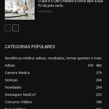
O que é o CNPJ médico e como abrir a sua
PJ do jeito certo
05/08/2026
CATEGORIAS POPULARES
Residência médica: editais, resultados, temas quentes e mais
Editais
470
480
Carreira Médica
379
Notícias
266
Novidades
264
Destaques MedCof
255
Concurso Público
188