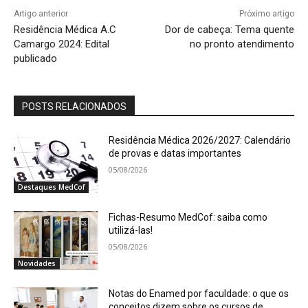
Artigo anterior
Próximo artigo
Residência Médica A.C
Dor de cabeça: Tema quente
Camargo 2024: Edital
no pronto atendimento
publicado
POSTS RELACIONADOS
Residência Médica 2026/2027: Calendário
de provas e datas importantes
05/08/2026
Destaques MedCof
Fichas-Resumo MedCof: saiba como
utilizá-las!
05/08/2026
Novidades
Notas do Enamed por faculdade: o que os
conceitos dizem sobre os cursos de