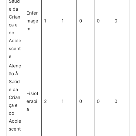
Saúd
e da
Enfer
Crian
mage
1
1
0
0
0
ça e
m
do
Adole
scent
e
Atenç
ão À
Saúd
e da
Fisiot
Crian
erapi
2
1
0
0
0
ça e
a
do
Adole
scent