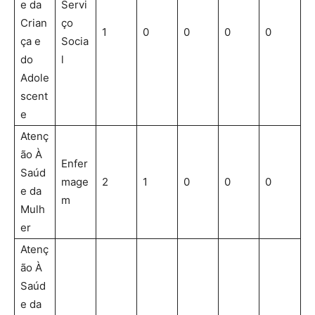
e da
Servi
Crian
ço
1
0
0
0
0
ça e
Socia
do
l
Adole
scent
e
Atenç
ão À
Enfer
Saúd
mage
2
1
0
0
0
e da
m
Mulh
er
Atenç
ão À
Saúd
e da