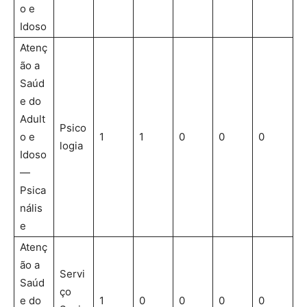
o e
Idoso
Atenç
ão a
Saúd
e do
Adult
Psico
o e
1
1
0
0
0
logia
Idoso
—
Psica
nális
e
Atenç
ão a
Servi
Saúd
ço
e do
1
0
0
0
0