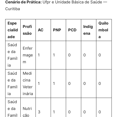
Cenário de Prática:
Ufpr e Unidade Básica de Saúde —
Curitiba
Espe
Quilo
Profi
Indíg
cialid
AC
PNP
PCD
mbol
ssão
ena
ade
a
Saúd
Enfer
e da
mage
1
1
0
0
0
Famíl
m
ia
Saúd
Medi
e da
cina
1
1
0
0
0
Famíl
Veter
ia
inária
Saúd
e da
Nutri
3
1
0
0
0
Famíl
ção