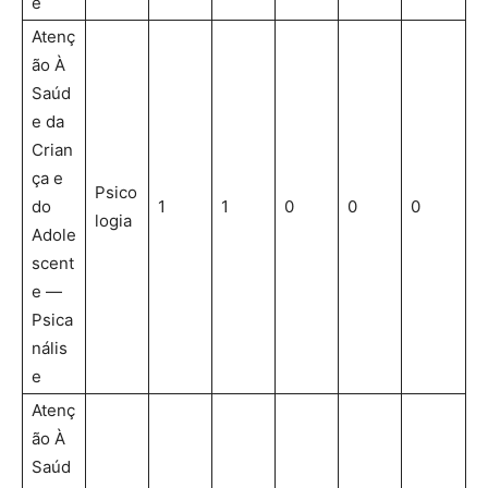
e
Atenç
ão À
Saúd
e da
Crian
ça e
Psico
do
1
1
0
0
0
logia
Adole
scent
e —
Psica
nális
e
Atenç
ão À
Saúd