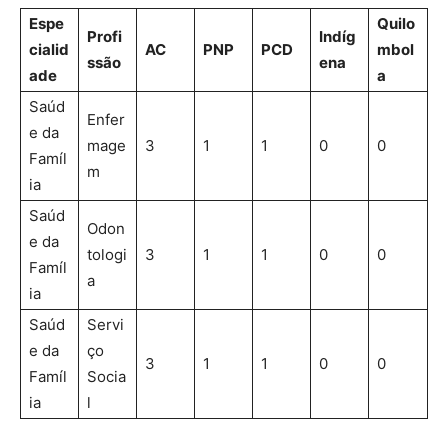
Espe
Quilo
Profi
Indíg
cialid
AC
PNP
PCD
mbol
ssão
ena
ade
a
Saúd
Enfer
e da
mage
3
1
1
0
0
Famíl
m
ia
Saúd
Odon
e da
tologi
3
1
1
0
0
Famíl
a
ia
Saúd
Servi
e da
ço
3
1
1
0
0
Famíl
Socia
ia
l