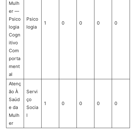
Mulh
er —
Psico
Psico
1
0
0
0
0
logia
logia
Cogn
itivo
Com
porta
ment
al
Atenç
ão À
Servi
Saúd
ço
1
0
0
0
0
e da
Socia
Mulh
l
er