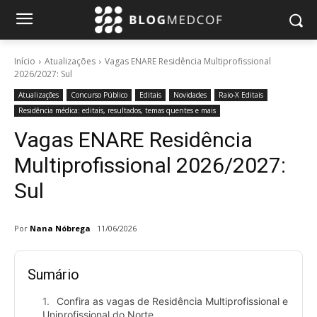
Início
Atualizações
Vagas ENARE Residência Multiprofissional
2026/2027: Sul
Atualizações
Concurso Público
Editais
Novidades
Raio-X Editais
Residência médica: editais, resultados, temas quentes e mais
Vagas ENARE Residência
Multiprofissional 2026/2027:
Sul
Por
Nana Nóbrega
11/06/2026
Sumário
Confira as vagas de Residência Multiprofissional e
Uniprofissional do Norte