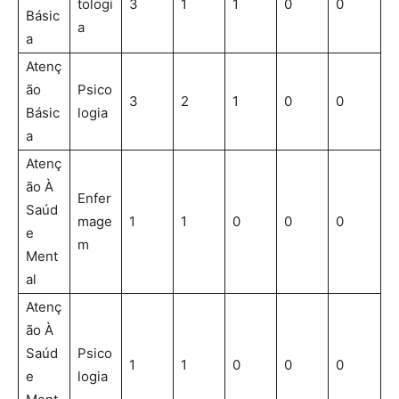
tologi
3
1
1
0
0
Básic
a
a
Atenç
ão
Psico
3
2
1
0
0
Básic
logia
a
Atenç
ão À
Enfer
Saúd
mage
1
1
0
0
0
e
m
Ment
al
Atenç
ão À
Saúd
Psico
1
1
0
0
0
e
logia