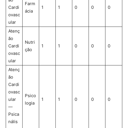
Farm
Cardi
1
1
0
0
0
ácia
ovasc
ular
Atenç
ão
Nutri
Cardi
1
1
0
0
0
ção
ovasc
ular
Atenç
ão
Cardi
ovasc
Psico
ular
1
1
0
0
0
logia
—
Psica
nális