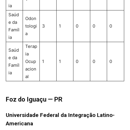
ia
Saúd
Odon
e da
tologi
3
1
0
0
0
Famíl
a
ia
Terap
Saúd
ia
e da
Ocup
1
1
0
0
0
Famíl
acion
ia
al
Foz do Iguaçu — PR
Universidade Federal da Integração Latino-
Americana