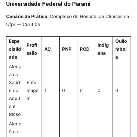
Universidade Federal do Paraná
Cenário de Prática:
Complexo do Hospital de Clínicas da
Ufpr — Curitiba
Espe
Quilo
Profi
Indíg
cialid
AC
PNP
PCD
mbol
ssão
ena
ade
a
Atenç
ão a
Saúd
Enfer
e do
mage
1
0
0
0
0
Adult
m
o e
Idoso
Atenç
ão a