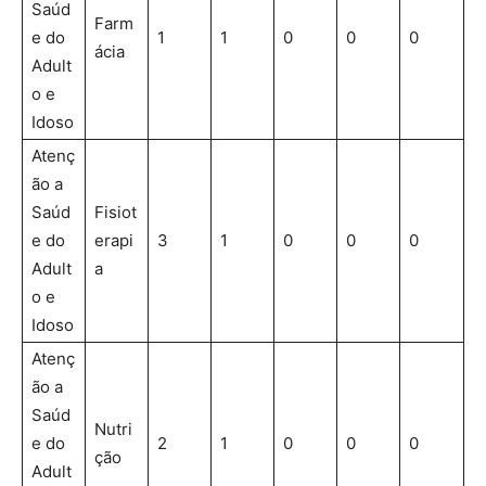
Saúd
Farm
e do
1
1
0
0
0
ácia
Adult
o e
Idoso
Atenç
ão a
Saúd
Fisiot
e do
erapi
3
1
0
0
0
Adult
a
o e
Idoso
Atenç
ão a
Saúd
Nutri
e do
2
1
0
0
0
ção
Adult