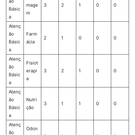
ão
mage
3
2
1
0
0
Básic
m
a
Atenç
ão
Farm
2
1
0
0
0
Básic
ácia
a
Atenç
Fisiot
ão
erapi
3
2
1
0
0
Básic
a
a
Atenç
ão
Nutri
3
1
1
0
0
Básic
ção
a
Atenç
Odon
ão