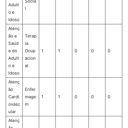
Socia
Adult
l
o e
Idoso
Atenç
ão a
Terap
Saúd
ia
e do
Ocup
1
1
0
0
0
Adult
acion
o e
al
Idoso
Atenç
ão
Enfer
Cardi
mage
1
1
0
0
0
ovasc
m
ular
Atenç
ão