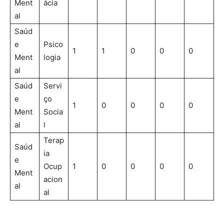
Ment
ácia
al
Saúd
e
Psico
1
1
0
0
0
Ment
logia
al
Saúd
Servi
e
ço
1
0
0
0
0
Ment
Socia
al
l
Terap
Saúd
ia
e
Ocup
1
0
0
0
0
Ment
acion
al
al