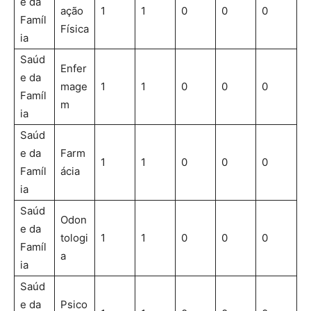
e da
ação
1
1
0
0
0
Famíl
Física
ia
Saúd
Enfer
e da
mage
1
1
0
0
0
Famíl
m
ia
Saúd
e da
Farm
1
1
0
0
0
Famíl
ácia
ia
Saúd
Odon
e da
tologi
1
1
0
0
0
Famíl
a
ia
Saúd
e da
Psico