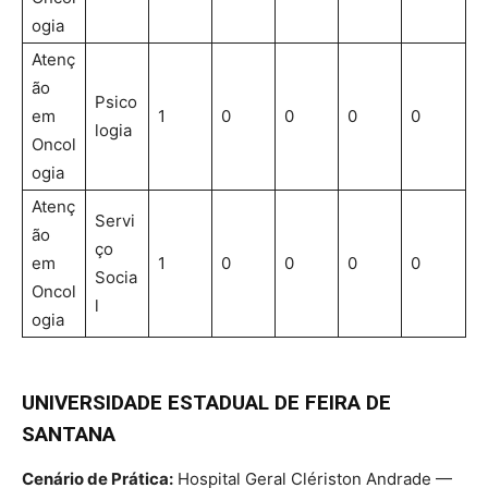
ogia
Atenç
ão
Psico
em
1
0
0
0
0
logia
Oncol
ogia
Atenç
Servi
ão
ço
em
1
0
0
0
0
Socia
Oncol
l
ogia
UNIVERSIDADE ESTADUAL DE FEIRA DE
SANTANA
Cenário de Prática:
Hospital Geral Clériston Andrade —