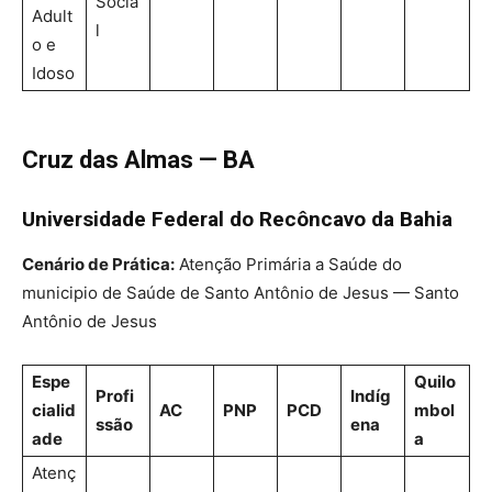
Socia
Adult
l
o e
Idoso
Cruz das Almas — BA
Universidade Federal do Recôncavo da Bahia
Cenário de Prática:
Atenção Primária a Saúde do
municipio de Saúde de Santo Antônio de Jesus — Santo
Antônio de Jesus
Espe
Quilo
Profi
Indíg
cialid
AC
PNP
PCD
mbol
ssão
ena
ade
a
Atenç