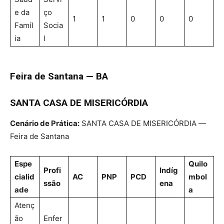
e da
ço
1
1
0
0
0
Famíl
Socia
ia
l
Feira de Santana — BA
SANTA CASA DE MISERICÓRDIA
Cenário de Prática:
SANTA CASA DE MISERICÓRDIA —
Feira de Santana
Espe
Quilo
Profi
Indíg
cialid
AC
PNP
PCD
mbol
ssão
ena
ade
a
Atenç
ão
Enfer