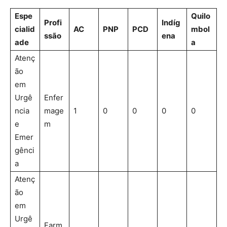
Espe
Quilo
Profi
Indíg
cialid
AC
PNP
PCD
mbol
ssão
ena
ade
a
Atenç
ão
em
Urgê
Enfer
ncia
mage
1
0
0
0
0
e
m
Emer
gênci
a
Atenç
ão
em
Urgê
Farm