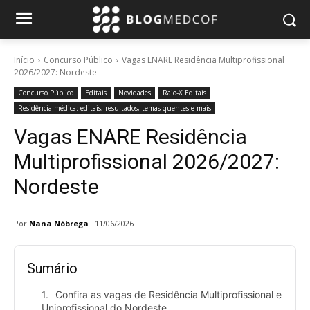
Início
Concurso Público
Vagas ENARE Residência Multiprofissional
2026/2027: Nordeste
Concurso Público
Editais
Novidades
Raio-X Editais
Residência médica: editais, resultados, temas quentes e mais
Vagas ENARE Residência
Multiprofissional 2026/2027:
Nordeste
Por
Nana Nóbrega
11/06/2026
Sumário
Confira as vagas de Residência Multiprofissional e
Uniprofissional do Nordeste