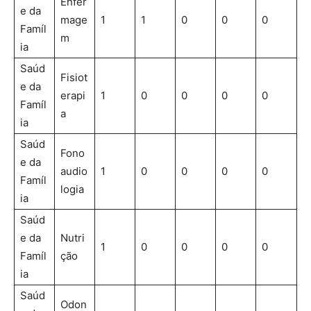
Enfer
e da
mage
1
1
0
0
0
Famíl
m
ia
Saúd
Fisiot
e da
erapi
1
0
0
0
0
Famíl
a
ia
Saúd
Fono
e da
audio
1
0
0
0
0
Famíl
logia
ia
Saúd
e da
Nutri
1
0
0
0
0
Famíl
ção
ia
Saúd
Odon