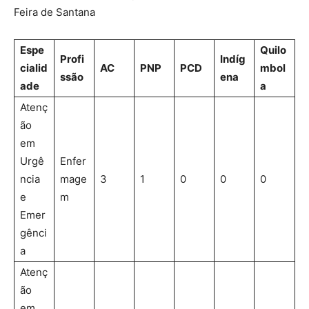
Feira de Santana
Espe
Quilo
Profi
Indíg
cialid
AC
PNP
PCD
mbol
ssão
ena
ade
a
Atenç
ão
em
Urgê
Enfer
ncia
mage
3
1
0
0
0
e
m
Emer
gênci
a
Atenç
ão
em