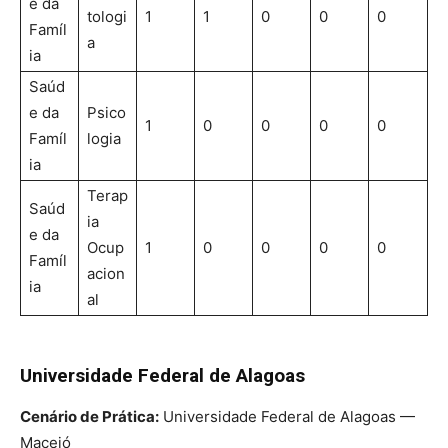
e da
tologi
1
1
0
0
0
Famíl
a
ia
Saúd
e da
Psico
1
0
0
0
0
Famíl
logia
ia
Terap
Saúd
ia
e da
Ocup
1
0
0
0
0
Famíl
acion
ia
al
Universidade Federal de Alagoas
Cenário de Prática:
Universidade Federal de Alagoas —
Maceió