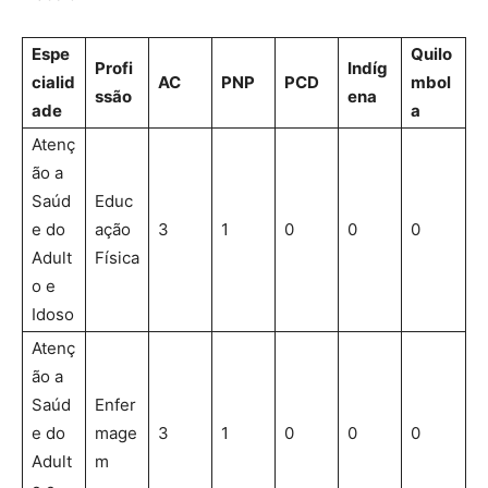
Espe
Quilo
Profi
Indíg
cialid
AC
PNP
PCD
mbol
ssão
ena
ade
a
Atenç
ão a
Saúd
Educ
e do
ação
3
1
0
0
0
Adult
Física
o e
Idoso
Atenç
ão a
Saúd
Enfer
e do
mage
3
1
0
0
0
Adult
m