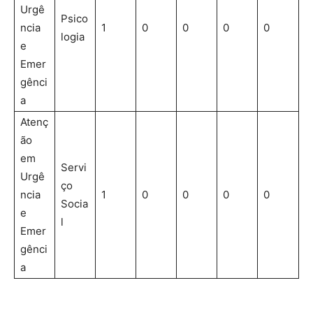
Urgê
Psico
ncia
1
0
0
0
0
logia
e
Emer
gênci
a
Atenç
ão
em
Servi
Urgê
ço
ncia
1
0
0
0
0
Socia
e
l
Emer
gênci
a