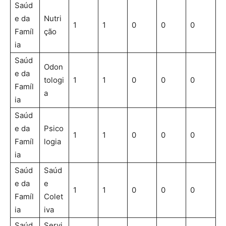
Saúd
e da
Nutri
1
1
0
0
0
Famíl
ção
ia
Saúd
Odon
e da
tologi
1
1
0
0
0
Famíl
a
ia
Saúd
e da
Psico
1
1
0
0
0
Famíl
logia
ia
Saúd
Saúd
e da
e
1
1
0
0
0
Famíl
Colet
ia
iva
Saúd
Servi