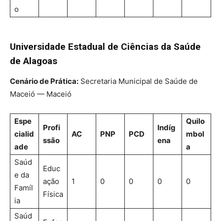
o
Universidade Estadual de Ciências da Saúde
de Alagoas
Cenário de Prática:
Secretaria Municipal de Saúde de
Maceió — Maceió
Espe
Quilo
Profi
Indíg
cialid
AC
PNP
PCD
mbol
ssão
ena
ade
a
Saúd
Educ
e da
ação
1
0
0
0
0
Famíl
Física
ia
Saúd