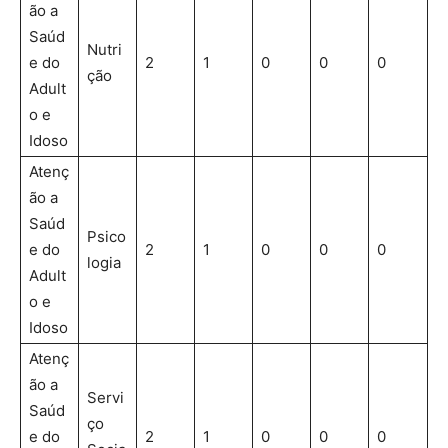
ão a
Saúd
Nutri
e do
2
1
0
0
0
ção
Adult
o e
Idoso
Atenç
ão a
Saúd
Psico
e do
2
1
0
0
0
logia
Adult
o e
Idoso
Atenç
ão a
Servi
Saúd
ço
e do
2
1
0
0
0