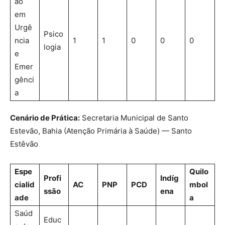
ão
em
Urgê
Psico
ncia
1
1
0
0
0
logia
e
Emer
gênci
a
Cenário de Prática:
Secretaria Municipal de Santo
Estevão, Bahia (Atenção Primária à Saúde) — Santo
Estêvão
Espe
Quilo
Profi
Indíg
cialid
AC
PNP
PCD
mbol
ssão
ena
ade
a
Saúd
Educ