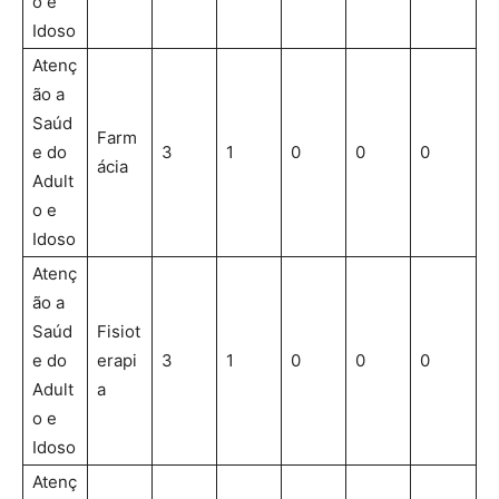
o e
Idoso
Atenç
ão a
Saúd
Farm
e do
3
1
0
0
0
ácia
Adult
o e
Idoso
Atenç
ão a
Saúd
Fisiot
e do
erapi
3
1
0
0
0
Adult
a
o e
Idoso
Atenç