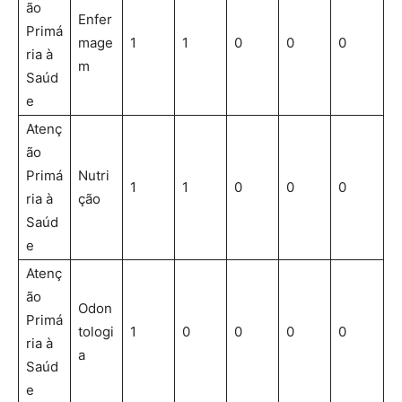
ão
Enfer
Primá
mage
1
1
0
0
0
ria à
m
Saúd
e
Atenç
ão
Primá
Nutri
1
1
0
0
0
ria à
ção
Saúd
e
Atenç
ão
Odon
Primá
tologi
1
0
0
0
0
ria à
a
Saúd
e