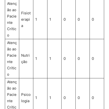
Atenç
ão ao
Fisiot
Pacie
erapi
1
1
0
0
0
nte
a
Crític
o
Atenç
ão ao
Pacie
Nutri
1
1
0
0
0
nte
ção
Crític
o
Atenç
ão ao
Pacie
Psico
1
1
0
0
0
nte
logia
Crític