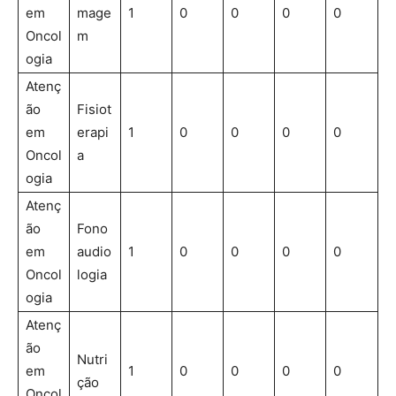
em
mage
1
0
0
0
0
Oncol
m
ogia
Atenç
ão
Fisiot
em
erapi
1
0
0
0
0
Oncol
a
ogia
Atenç
ão
Fono
em
audio
1
0
0
0
0
Oncol
logia
ogia
Atenç
ão
Nutri
em
1
0
0
0
0
ção
Oncol