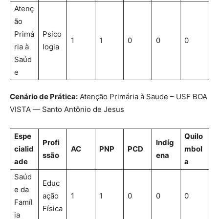
Atenç
ão
Primá
Psico
1
1
0
0
0
ria à
logia
Saúd
e
Cenário de Prática:
Atenção Primária à Saude – USF BOA
VISTA — Santo Antônio de Jesus
Espe
Quilo
Profi
Indíg
cialid
AC
PNP
PCD
mbol
ssão
ena
ade
a
Saúd
Educ
e da
ação
1
1
0
0
0
Famíl
Física
ia