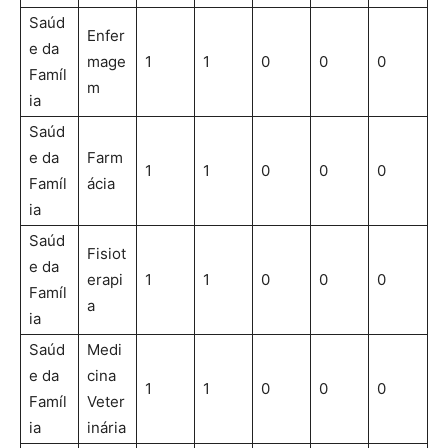
Saúd
Enfer
e da
mage
1
1
0
0
0
Famíl
m
ia
Saúd
e da
Farm
1
1
0
0
0
Famíl
ácia
ia
Saúd
Fisiot
e da
erapi
1
1
0
0
0
Famíl
a
ia
Saúd
Medi
e da
cina
1
1
0
0
0
Famíl
Veter
ia
inária